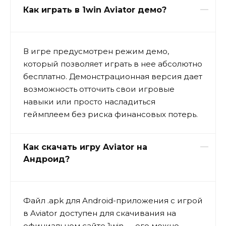
Как играть в 1win Aviator демо?
В игре предусмотрен режим демо,
который позволяет играть в нее абсолютно
бесплатно. Демонстрационная версия дает
возможность отточить свои игровые
навыки или просто насладиться
геймплеем без риска финансовых потерь.
Как скачать игру Aviator на
Андроид?
Файл .apk для Android-приложения с игрой
в Aviator доступен для скачивания на
официальном сайте 1win — его можно