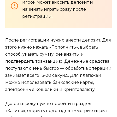
игрок может вносить депозит и
начинать играть сразу после
регистрации.
После регистрации нужно внести депозит. Для
этого нужно нажать «Пополнить», выбрать
способ, указать сумму, реквизиты и
подтвердить транзакцию. Денежные средства
поступают очень быстро — обработка операции
занимает всего 15-20 секунд. Для платежей
можно использовать банковские карты,
электронные кошельки и криптовалюту.
Далее игроку нужно перейти в раздел
«Казино», открыть подраздел «Быстрые игры»,