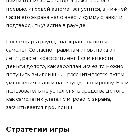
найти в списке
Авиатор
и нажать на его
превью. игровой автомат запустится, в нижней
части его экрана надо ввести сумму ставки и
подтвердить участие в раунде.
После старта раунда на экран появится
самолет. Согласно правилам игры, пока он
летит, растет коэффициент. Если вывести
деньги до того, как аэроплан исчез, то можно
получить выигрыш. Он рассчитывается путем
умножения ставки на текущую котировку. Если
пользователь не успел снять средства до того,
как самолетик улетел с игрового экрана,
засчитывается проигрыш.
Стратегии игры