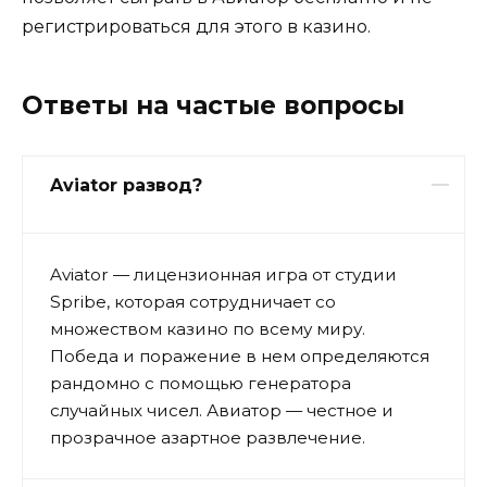
регистрироваться для этого в казино.
Ответы на частые вопросы
Aviator развод?
Aviator — лицензионная игра от студии
Spribe, которая сотрудничает со
множеством казино по всему миру.
Победа и поражение в нем определяются
рандомно с помощью генератора
случайных чисел. Авиатор — честное и
прозрачное азартное развлечение.