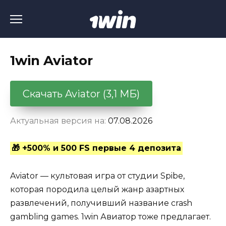
Перейти
к
содержанию
1win Aviator
Скачать Aviator (3,1 МБ)
Актуальная версия на:
07.08.2026
🎁 +500% и 500 FS первые 4 депозита
Aviator
— культовая игра от студии Spibe,
которая породила целый жанр азартных
развлечений, получивший название crash
gambling games.
1win Авиатор
тоже предлагает.