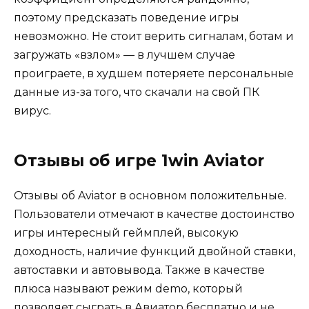
поэтому предсказать поведение игры
невозможно. Не стоит верить сигналам, ботам и
загружать «взлом» — в лучшем случае
проиграете, в худшем потеряете персональные
данные из-за того, что скачали на свой ПК
вирус.
Отзывы об игре 1win Aviator
Отзывы об Aviator в основном положительные.
Пользователи отмечают в качестве достоинство
игры интересный геймплей, высокую
доходность, наличие функций двойной ставки,
автоставки и автовывода. Также в качестве
плюса называют режим demo, который
позволяет сыграть в Авиатор бесплатно и не