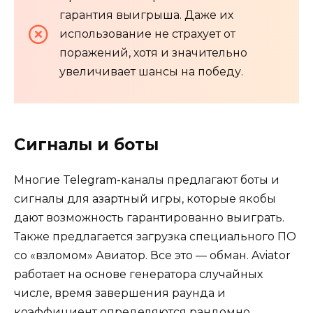
гарантия выигрыша. Даже их
использование не страхует от
поражений, хотя и значительно
увеличивает шансы на победу.
Сигналы и боты
Многие Telegram-каналы предлагают боты и
сигналы для азартный игры, которые якобы
дают возможность гарантированно выиграть.
Также предлагается загрузка специального ПО
со «взломом» Авиатор. Все это — обман. Aviator
работает на основе генератора случайных
числе, время завершения раунда и
коэффициент определяются рандомно,